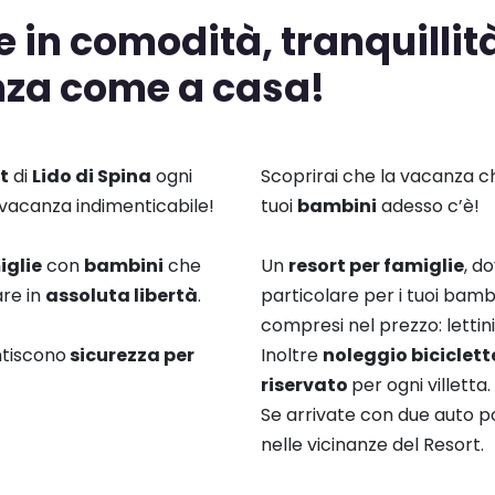
 in comodità, tranquillità
nza come a casa!
t
di
Lido di Spina
ogni
Scoprirai che la vacanza c
 vacanza indimenticabile!
tuoi
bambini
adesso c’è!
iglie
con
bambini
che
Un
resort per famiglie
, d
re in
assoluta libertà
.
particolare per i tuoi bamb
compresi nel prezzo: lettini
ntiscono
sicurezza per
Inoltre
noleggio biciclett
riservato
per ogni villetta.
Se arrivate con due auto p
nelle vicinanze del Resort.