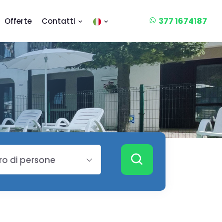
377 1674187
Offerte
Contatti
o di persone