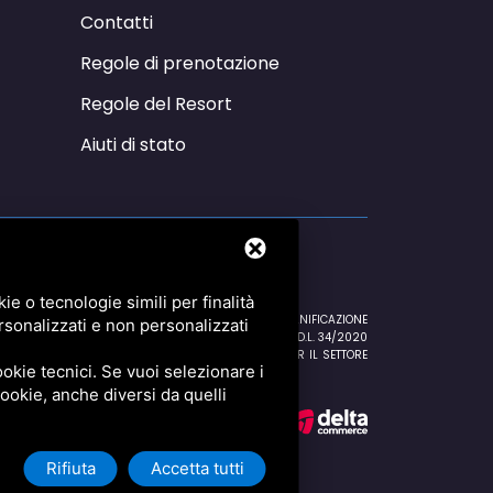
Contatti
Regole di prenotazione
Regole del Resort
Aiuti di stato
e o tecnologie simili per finalità
NTRATE 16/10/2020 EURO 596,00 CREDITO IMPOSTA SANIFICAZIONE
rsonalizzati e non personalizzati
EURO 168,50 CREDITO IMPOSTA SANIFICAZIONE ART.125 D.L. 34/2020
12/2020 EURO 26.574,00 ESENZIONE IMU 2a RATA PER IL SETTORE
okie tecnici. Se vuoi selezionare i
 cookie, anche diversi da quelli
Rifiuta
Accetta tutti