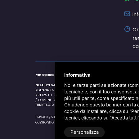
in
Or
re
da
Informativa
CIR 038006-RS-00001 | CIN IT038006A1GTAUGIIJ
Noi e terze parti selezionate (com
GLI AIUTI DA NOI RICEVUTI SONO I SEGUENTI:
AGENZIA ENTRATE 21/06/2020 EURO 25122,00 ART. 25 D.L. 34/2
tecniche e, con il tuo consenso, a
ART.125 D.L. 34/2020 / AGENZIA ENTRATE 16/11/2020 EURO 427,50
più utili per te, come specificato n
/ COMUNE COMACCHIO 16/06/2020 EURO 26.575,00 ESENZIONE IMU
Chiudendo questo banner con la cro
TURISTICO ART.9 D.L. 137/2020
cookie da installare, clicca su "Per
PRIVACY
/
SITEMAP
/ P.IVA 01527840381
tecnici, cliccando su "Accetta tutti
QUESTO SITO È PROTETTO DA GOOGLE RECAPTCHA V3,
PRIVACY POLICY
Personalizza