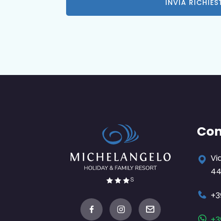
INVIA RICHIES
Con
Vi
44
+3
+3