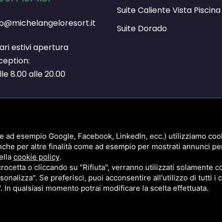
Suite Caliente Vista Piscina
fo@michelangeloresort.it
Suite Dorado
ari estivi apertura
ception:
lle 8.00 alle 20.00
e ad esempio Google, Facebook, LinkedIn, ecc.) utilizziamo cooki
020 / AGENZIA ENTRATE 26/11/2020 EURO 37.683,00 ART. 1 D.L. 137/2020 / AGENZIA E
nche per altre finalità come ad esempio per mostrati annunci pe
 CREDITO IMPOSTA SANIFICAZIONE ART.125 D.L. 34/2020 / AGENZIA ENTRATE 16/12/2020 
ella
cookie policy
.
 1a RATA PER IL SETTORE TURISTICO ART.177 D.L. 34/2020 / COMUNE COMACCHIO 16/
cetta o cliccando su "Rifiuta", verranno utilizzati solamente co
sonalizza". Se preferisci, puoi acconsentire all'utilizzo di tutti i
". In qualsiasi momento potrai modificare la scelta effettuata.
E
TERMS OF SERVICE
DI GOOGLE.