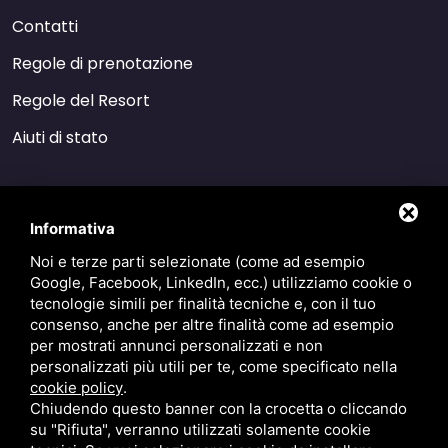
Contatti
Regole di prenotazione
Regole del Resort
Aiuti di stato
Informativa
CIR 038006-RS-00001 | CIN IT038006A1GTAUGIIJ
Noi e terze parti selezionate (come ad esempio
GLI AIUTI DA NOI RICEVUTI SONO I SEGUENTI:
Google, Facebook, LinkedIn, ecc.) utilizziamo cookie o
AGENZIA ENTRATE 21/06/2020 EURO 25122,00 ART. 25 D.L. 34/2020 / AGENZIA
tecnologie simili per finalità tecniche e, con il tuo
ENTRATE 26/11/2020 EURO 37.683,00 ART. 1 D.L. 137/2020 / AGENZIA ENTRATE
16/10/2020 EURO 596,00 CREDITO IMPOSTA SANIFICAZIONE ART.125 D.L. 34/2020 /
consenso, anche per altre finalità come ad esempio
AGENZIA ENTRATE 16/11/2020 EURO 427,50 CREDITO IMPOSTA SANIFICAZIONE ART.125
per mostrati annunci personalizzati e non
D.L. 34/2020 / AGENZIA ENTRATE 16/12/2020 EURO 168,50 CREDITO IMPOSTA
personalizzati più utili per te, come specificato nella
SANIFICAZIONE ART.125 D.L. 34/2020 / COMUNE COMACCHIO 16/06/2020 EURO
26.575,00 ESENZIONE IMU 1a RATA PER IL SETTORE TURISTICO ART.177 D.L. 34/2020 /
cookie policy
.
COMUNE COMACCHIO 16/12/2020 EURO 26.574,00 ESENZIONE IMU 2a RATA PER IL
Chiudendo questo banner con la crocetta o cliccando
SETTORE TURISTICO ART.9 D.L. 137/2020
su "Rifiuta", verranno utilizzati solamente cookie