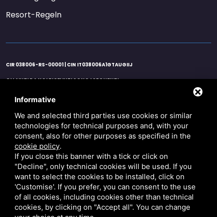
Resort-Regeln
CIR 038006-RS-00001 | CIN IT038006A1GTAUGIIJ
GLI AIUTI DA NOI RICEVUTI SONO I SEGUENTI:
AGENZIA ENTRATE 21/06/2020 EURO 25122,00 ART. 25 D.L. 34/2020 / AGENZIA
ENTRATE 26/11/2020 EURO 37.683,00 ART. 1 D.L. 137/2020 / AGENZIA ENTRATE
Informative
16/10/2020 EURO 596,00 CREDITO IMPOSTA SANIFICAZIONE ART.125 D.L. 34/2020 /
AGENZIA ENTRATE 16/11/2020 EURO 427,50 CREDITO IMPOSTA SANIFICAZIONE ART.125
We and selected third parties use cookies or similar
D.L. 34/2020 / AGENZIA ENTRATE 16/12/2020 EURO 168,50 CREDITO IMPOSTA
technologies for technical purposes and, with your
SANIFICAZIONE ART.125 D.L. 34/2020 / COMUNE COMACCHIO 16/06/2020 EURO
26.575,00 ESENZIONE IMU 1a RATA PER IL SETTORE TURISTICO ART.177 D.L. 34/2020 /
consent, also for other purposes as specified in the
COMUNE COMACCHIO 16/12/2020 EURO 26.574,00 ESENZIONE IMU 2a RATA PER IL
cookie policy
.
SETTORE TURISTICO ART.9 D.L. 137/2020
If you close this banner with a tick or click on
"Decline", only technical cookies will be used. If you
PRIVACY
/
SITEMAP
/ P.IVA 01527840381
want to select the cookies to be installed, click on
DIESE WEBSITE IST DURCH GOOGLE RECAPTCHA V3,
DIE DATENSCHUTZBESTIMMUNGEN
VON GOOGLE UND DIE
NUTZUNGSBEDINGUNGEN GESCHÜTZT
.
'Customise'. If you prefer, you can consent to the use
of all cookies, including cookies other than technical
cookies, by clicking on "Accept all". You can change