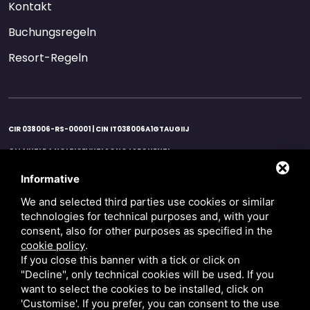
Kontakt
Buchungsregeln
Resort-Regeln
CIR 038006-RS-00001 | CIN IT038006A1GTAUGIIJ
GLI AIUTI DA NOI RICEVUTI SONO I SEGUENTI:
AGENZIA ENTRATE 21/06/2020 EURO 25122,00 ART. 25 D.L. 34/2020 / AGENZIA
ENTRATE 26/11/2020 EURO 37.683,00 ART. 1 D.L. 137/2020 / AGENZIA ENTRATE
Informative
16/10/2020 EURO 596,00 CREDITO IMPOSTA SANIFICAZIONE ART.125 D.L. 34/2020 /
AGENZIA ENTRATE 16/11/2020 EURO 427,50 CREDITO IMPOSTA SANIFICAZIONE ART.125
We and selected third parties use cookies or similar
D.L. 34/2020 / AGENZIA ENTRATE 16/12/2020 EURO 168,50 CREDITO IMPOSTA
technologies for technical purposes and, with your
SANIFICAZIONE ART.125 D.L. 34/2020 / COMUNE COMACCHIO 16/06/2020 EURO
26.575,00 ESENZIONE IMU 1a RATA PER IL SETTORE TURISTICO ART.177 D.L. 34/2020 /
consent, also for other purposes as specified in the
COMUNE COMACCHIO 16/12/2020 EURO 26.574,00 ESENZIONE IMU 2a RATA PER IL
cookie policy
.
SETTORE TURISTICO ART.9 D.L. 137/2020
If you close this banner with a tick or click on
"Decline", only technical cookies will be used. If you
PRIVACY
/
SITEMAP
/ P.IVA 01527840381
want to select the cookies to be installed, click on
DIESE WEBSITE IST DURCH GOOGLE RECAPTCHA V3,
DIE DATENSCHUTZBESTIMMUNGEN
VON GOOGLE UND DIE
NUTZUNGSBEDINGUNGEN GESCHÜTZT
.
'Customise'. If you prefer, you can consent to the use